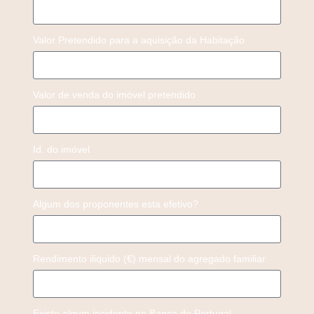
Valor Pretendido para a aquisição da Habitação
Valor de venda do imóvel pretendido
Id. do imóvel
Algum dos proponentes esta efetivo?
Rendimento iliquido (€) mensal do agregado familiar
Existe algum incidente no Banco de Portugal